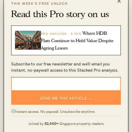
×
THIS WEEK’S FREE UNLOCK
Read this Pro story on us
Where HDB
PRO ANALYSIS · 8 MIN
Flats Continue to Hold Value Despite
Ageing Leases
Subscribe to our free newsletter and we’ll email you
instant, no-paywall access to this Stacked Pro analysis.
比较
GFA harmonisation 之前与之后
的公寓，目前
容易令人困惑。协调前的公寓会把空调板等“无用”
面积计入，但这会让它们看起来比更新的、协调后
SEND ME THE ARTICLE →
的公寓更大，而后者不能将这些不可居住空间计
入。
Instant access. No paywall. Unsubscribe anytime.
Joined by
52,400+
Singapore property readers
这也会扭曲价格感知，因为旧的协调前公寓在