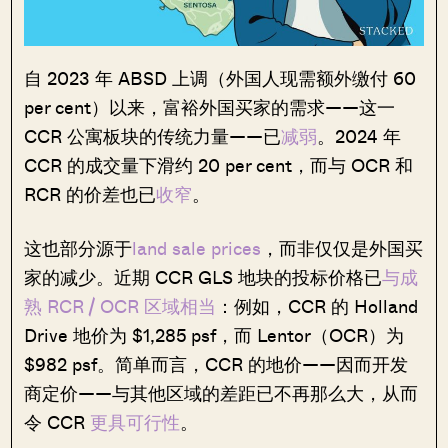
自 2023 年 ABSD 上调（外国人现需额外缴付 60
per cent）以来，富裕外国买家的需求——这一
CCR 公寓板块的传统力量——已
减弱
。2024 年
CCR 的成交量下滑约 20 per cent，而与 OCR 和
RCR 的价差也已
收窄
。
这也部分源于
land sale prices
，而非仅仅是外国买
家的减少。近期 CCR GLS 地块的投标价格已
与成
熟 RCR / OCR 区域相当
：例如，CCR 的 Holland
Drive 地价为 $1,285 psf，而 Lentor（OCR）为
$982 psf。简单而言，CCR 的地价——因而开发
商定价——与其他区域的差距已不再那么大，从而
令 CCR
更具可行性
。