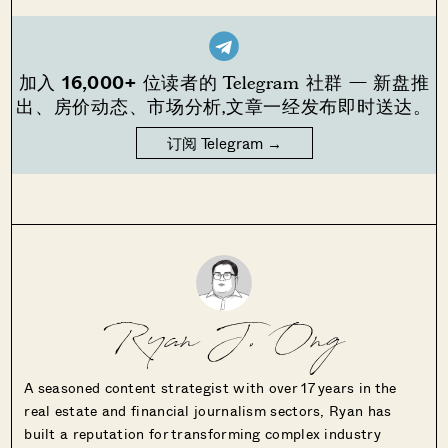
16,000+
加入
位读者的 Telegram 社群 — 新盘推
出、房价动态、市场分析,文章一经发布即时送达。
订阅 Telegram →
Ryan J. Ong
A seasoned content strategist with over 17 years in the
real estate and financial journalism sectors, Ryan has
built a reputation for transforming complex industry