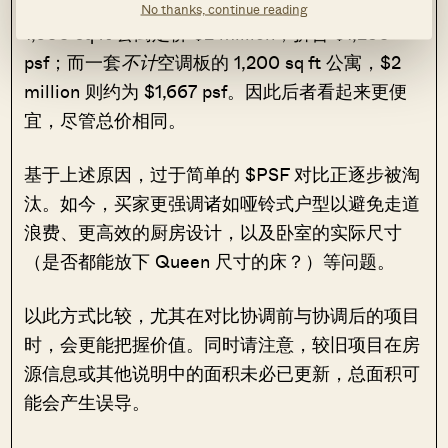
$PSF 基础上显得更便宜。比如，一套含空调板的
No thanks, continue reading
1,600 sq ft 公寓定价 $2 million，折合 $1,250
psf；而一套
不计
空调板的 1,200 sq ft 公寓，$2
million 则约为 $1,667 psf。因此后者看起来更便
宜，尽管总价相同。
基于上述原因，过于简单的 $PSF 对比正逐步被淘
汰。如今，买家更强调诸如哑铃式户型以避免走道
浪费、更高效的厨房设计，以及卧室的实际尺寸
（是否都能放下 Queen 尺寸的床？）等问题。
以此方式比较，尤其在对比协调前与协调后的项目
时，会更能把握价值。同时请注意，较旧项目在房
源信息或其他说明中的面积未必已更新，总面积可
能会产生误导。