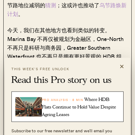
节路地位减弱的
猜测
；这或许也推动了
乌节路焕新
计划
。
今天，我们在其他地方也看到类似的转变。
Marina Bay 不再仅被规划为金融区，One-North
不再只是科研与商务园，Greater Southern
Waterfront 也不再只是拥有更好景观的 HDB 组
×
屋。不同新加坡街区的“身份”，以及它们“适合”或
THIS WEEK’S FREE UNLOCK
“不适合”的用途，与过去相比已不再固定。
Read this Pro story on us
好消息是，与多数城市相比，URA 的信息披露异
常透明。我们能看到 Concept Plans、Master
Where HDB
PRO ANALYSIS · 8 MIN
Plans、GLS programmes、Draft Master
Flats Continue to Hold Value Despite
Ageing Leases
Plans，以及相关部长的公开演讲。
Subscribe to our free newsletter and we’ll email you
因此，没理由做只看“当下存在什么”的那类买家。