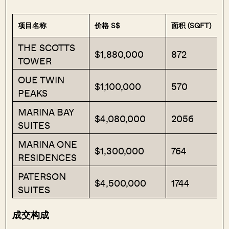
项目名称
价格 S$
面积 (SQFT)
THE SCOTTS
$1,880,000
872
TOWER
OUE TWIN
$1,100,000
570
PEAKS
MARINA BAY
$4,080,000
2056
SUITES
MARINA ONE
$1,300,000
764
RESIDENCES
PATERSON
$4,500,000
1744
SUITES
成交构成