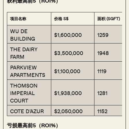
获利最高前5（ROI%）
项目名称
价格 S$
面积 (SQFT)
WU DE
$1,600,000
1259
BUILDING
THE DAIRY
$3,500,000
1948
FARM
PARKVIEW
$1,100,000
1119
APARTMENTS
THOMSON
IMPERIAL
$1,938,000
1281
COURT
COTE D’AZUR
$2,050,000
1152
亏损最高前5（ROI%）