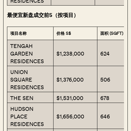
RESIDENCES
最便宜新盘成交前5（按项目）
项目名称
价格 S$
面积 (SQFT)
TENGAH
GARDEN
$1,238,000
624
RESIDENCES
UNION
SQUARE
$1,376,000
506
RESIDENCES
THE SEN
$1,531,000
678
HUDSON
PLACE
$1,656,000
646
RESIDENCES