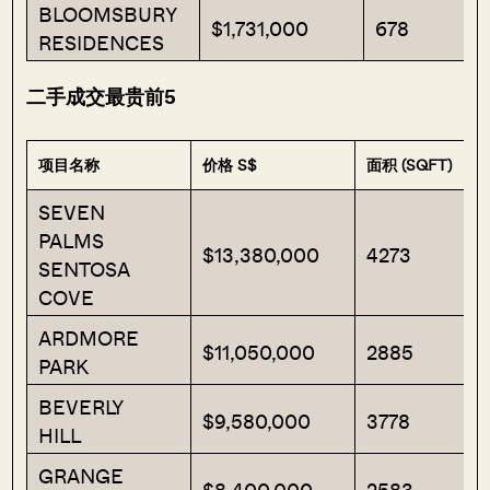
BLOOMSBURY
$1,731,000
678
RESIDENCES
二手成交最贵前5
项目名称
价格 S$
面积 (SQFT)
SEVEN
PALMS
$13,380,000
4273
SENTOSA
COVE
ARDMORE
$11,050,000
2885
PARK
BEVERLY
$9,580,000
3778
HILL
GRANGE
$8,400,000
2583