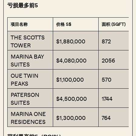
亏损最多前5
项目名称
价格 S$
面积 (SQFT)
THE SCOTTS
$1,880,000
872
TOWER
MARINA BAY
$4,080,000
2056
SUITES
OUE TWIN
$1,100,000
570
PEAKS
PATERSON
$4,500,000
1744
SUITES
MARINA ONE
$1,300,000
764
RESIDENCES