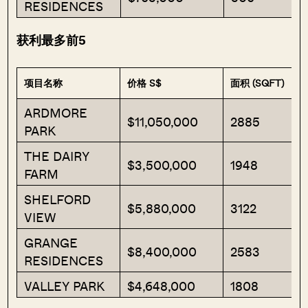
RESIDENCES
获利最多前5
项目名称
价格 S$
面积 (SQFT)
ARDMORE
$11,050,000
2885
PARK
THE DAIRY
$3,500,000
1948
FARM
SHELFORD
$5,880,000
3122
VIEW
GRANGE
$8,400,000
2583
RESIDENCES
VALLEY PARK
$4,648,000
1808