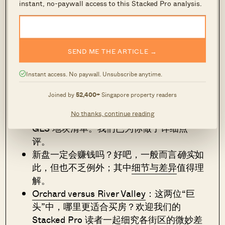
instant, no-paywall access to this Stacked Pro analysis.
在关注价格增长与公共交通可达性的同时，也同样
细读可获取的城市规划信息。
SEND ME THE ARTICLE →
与此同时，其他房产新闻…
Instant access. No paywall. Unsubscribe anytime.
想住在 Istana 对面吗？
Cavanagh Fortuna
正待出手
，而且不排除有人收购整个小型项
Joined by
52,400+
Singapore property readers
目的可能。
No thanks, continue reading
正如上文所述，
这里是
2026 年下半年的
GLS 地块清单。我们已为你做了详细点
评。
新盘一定会赚钱吗？好吧，一般而言
确实
如
此，但也不乏例外；其中
细节与差异
值得理
解。
Orchard versus River Valley
：这两位“巨
头”中，哪里更适合买房？欢迎我们的
Stacked Pro 读者一起细究各街区的微妙差