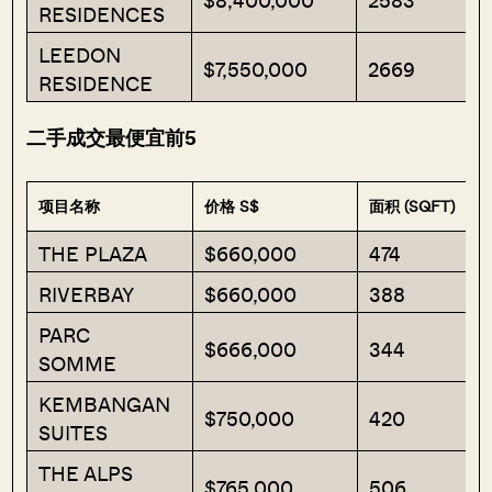
RESIDENCES
LEEDON
$7,550,000
2669
RESIDENCE
二手成交最便宜前5
项目名称
价格 S$
面积 (SQFT)
THE PLAZA
$660,000
474
RIVERBAY
$660,000
388
PARC
$666,000
344
SOMME
KEMBANGAN
$750,000
420
SUITES
THE ALPS
$765,000
506