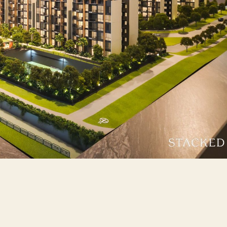
Where HDB Flats Continue to Hold
PRO ANALYSIS · 8 MIN
Value Despite Ageing Leases