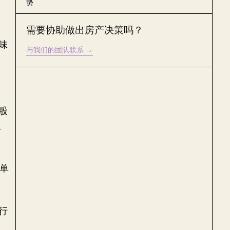
势
需要协助做出房产决策吗？
意味
与我们的团队联系
→
股
反
的单
行