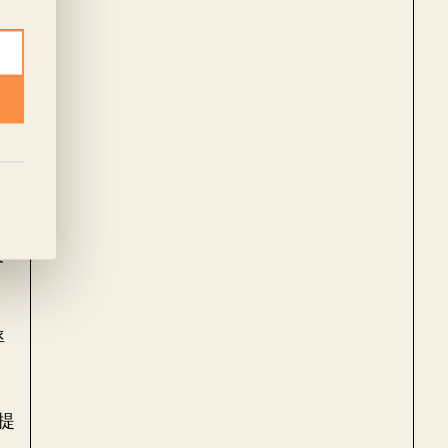
产
要
及
率
提