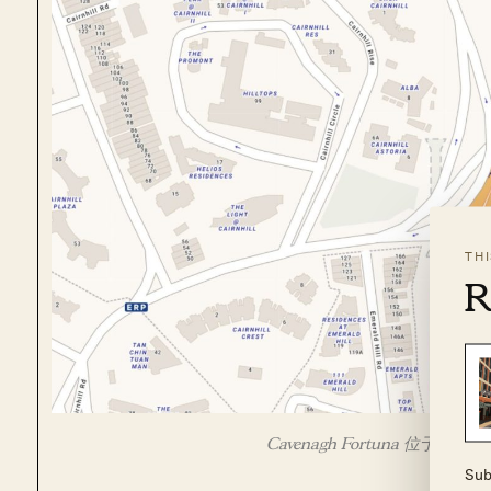
TH
R
Cavenagh Fortuna 位于 Ca
Sub