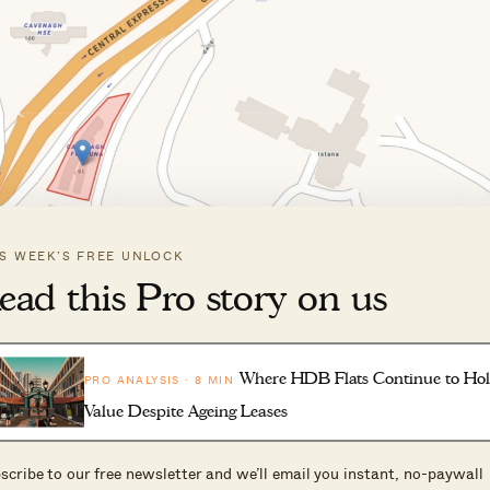
IS WEEK’S FREE UNLOCK
ead this Pro story on us
Where HDB Flats Continue to Ho
PRO ANALYSIS · 8 MIN
Value Despite Ageing Leases
venagh Road 一带，正对 Istana。地图：URA
scribe to our free newsletter and we’ll email you instant, no-paywall