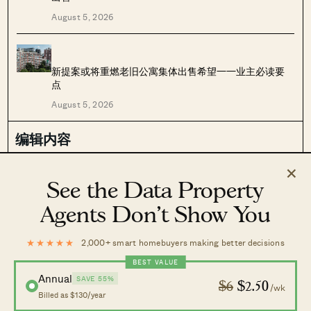
August 5, 2026
新提案或将重燃老旧公寓集体出售希望——业主必读要
点
August 5, 2026
编辑内容
×
Stacked Pro
市场动态
See the Data Property
最新文章
案例分析
Agents Don’t Show You
评测
资讯
投资
建议
★★★★★
2,000+ smart homebuyers making better decisions
分析
屋主故事
BEST VALUE
精选房产
住宅导览
Annual
SAVE 55%
$6
$2.50
/wk
Billed as $130/year
发现