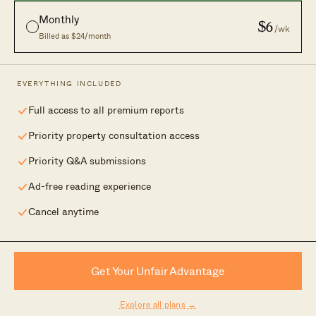
Monthly
$6
/wk
新楼盘
招聘信息
Billed as $24/month
公寓目录
广告合作
与我们合作
联系我们
EVERYTHING INCLUDED
Full access to all premium reports
Priority property consultation access
以独立视角解读新加坡房地产。
Priority Q&A submissions
Ad-free reading experience
Cancel anytime
© 2026 Stacked Homes. 隶属于
Form & Matter Group
.
隐私政策
|
免责声明
| 2 Alexandra Road #07-06, Singapore 159919
Get Your Unfair Advantage
Explore all plans →