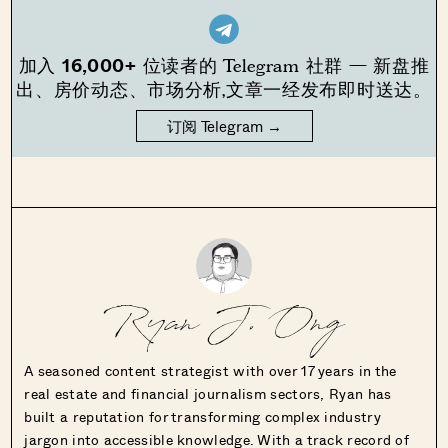
16,000+
加入
位读者的 Telegram 社群 — 新盘推
出、房价动态、市场分析,文章一经发布即时送达。
订阅 Telegram →
Ryan J. Ong
A seasoned content strategist with over 17 years in the
real estate and financial journalism sectors, Ryan has
built a reputation for transforming complex industry
jargon into accessible knowledge. With a track record of