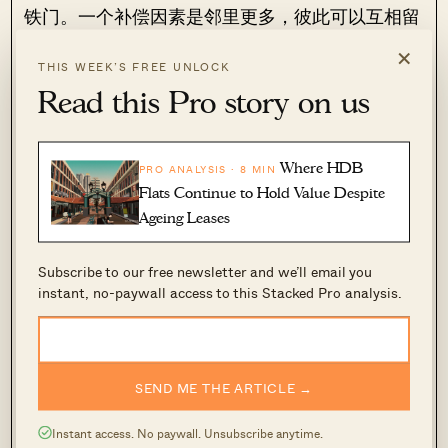
铁门。一个补偿因素是邻里更多，彼此可以互相留
意——但你可能仍需采取额外的预防措施。也因
×
THIS WEEK’S FREE UNLOCK
此，尽早认识隔壁或同座邻居会是好主意，以备不
Read this Pro story on us
时之需。
另一个考量是选择对失智者更友好的城镇，例如
Where HDB
PRO ANALYSIS · 8 MIN
Kebun Baru、Yishun、Woodlands、Toa Payoh
Flats Continue to Hold Value Despite
West与Bedok。这些地方设有如本地志愿者协助
Ageing Leases
失智者，或以色彩与图像编码的指引，帮助辨识去
市场、回家的路线等（这类指引对年幼儿童也很有
Subscribe to our free newsletter and we’ll email you
instant, no-paywall access to this Stacked Pro analysis.
用）。关于新加坡社区是否为失智社会做好准备，
我们在这篇
文章
中有更多介绍。
尽管如今“高利贷”问题已少见，但在HDB中仍比
SEND ME THE ARTICLE →
在公寓更常发生。
Instant access. No paywall. Unsubscribe anytime.