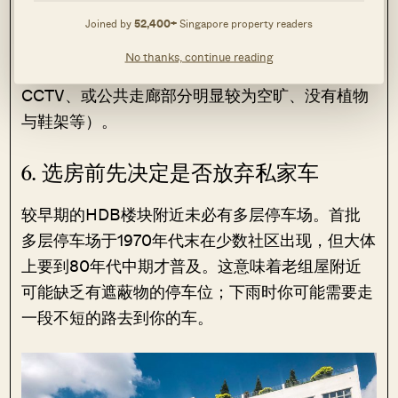
由于缺乏私人安保，高利贷跑腿更容易进入大厦的
Joined by
52,400+
Singapore property readers
任何楼层。选房时要留意，并对高利贷活动的迹象
No thanks, continue reading
保持警觉（例如：楼梯间的涂鸦、门外安装的
CCTV、或公共走廊部分明显较为空旷、没有植物
与鞋架等）。
6. 选房前先决定是否放弃私家车
较早期的HDB楼块附近未必有多层停车场。首批
多层停车场于1970年代末在少数社区出现，但大体
上要到80年代中期才普及。这意味着老组屋附近
可能缺乏有遮蔽物的停车位；下雨时你可能需要走
一段不短的路去到你的车。