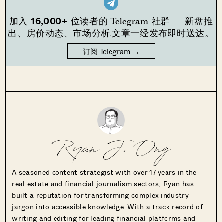
16,000+
加入
位读者的 Telegram 社群 — 新盘推
出、房价动态、市场分析,文章一经发布即时送达。
订阅 Telegram →
Ryan J. Ong
A seasoned content strategist with over 17 years in the
real estate and financial journalism sectors, Ryan has
built a reputation for transforming complex industry
jargon into accessible knowledge. With a track record of
writing and editing for leading financial platforms and