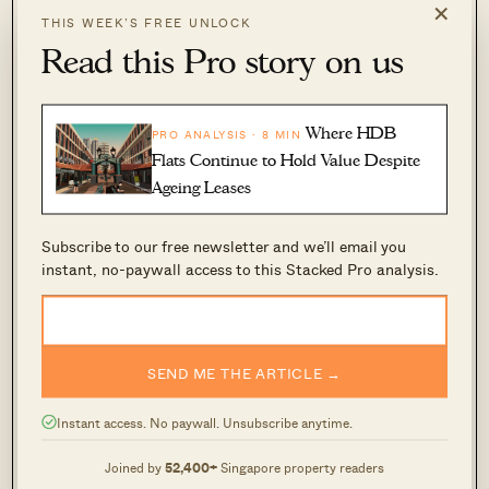
×
最安静的地段，也谈不上最佳景观，附近如
THIS WEEK’S FREE UNLOCK
Manhattan House 等项目坦白说看起来有些杂乱
Read this Pro story on us
（至少在一楼）；但这正是以较可负担价格居住在
Chinatown 一带所需的取舍。
Where HDB
PRO ANALYSIS · 8 MIN
Flats Continue to Hold Value Despite
Ageing Leases
Subscribe to our free newsletter and we’ll email you
instant, no-paywall access to this Stacked Pro analysis.
SEND ME THE ARTICLE →
Instant access. No paywall. Unsubscribe anytime.
Joined by
52,400+
Singapore property readers