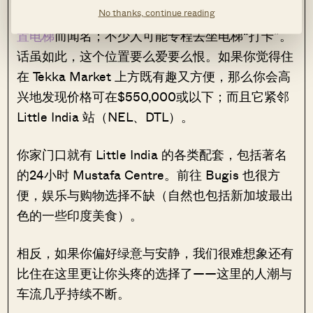
No thanks, continue reading
Tekka Market（Buffalo Road 上的组屋）以其
外
置电梯
而闻名；不少人可能专程去坐电梯“打卡”。
话虽如此，这个位置要么爱要么恨。如果你觉得住
在 Tekka Market 上方既有趣又方便，那么你会高
兴地发现价格可在$550,000或以下；而且它紧邻
Little India 站（NEL、DTL）。
你家门口就有 Little India 的各类配套，包括著名
的24小时 Mustafa Centre。前往 Bugis 也很方
便，娱乐与购物选择不缺（自然也包括新加坡最出
色的一些印度美食）。
相反，如果你偏好绿意与安静，我们很难想象还有
比住在这里更让你头疼的选择了——这里的人潮与
车流几乎持续不断。