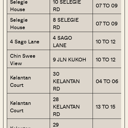
Selegie
10 SELEGIE
07 TO 09
House
RD
Selegie
8 SELEGIE
07 TO 09
House
RD
4 SAGO
4 Sago Lane
10 TO 12
LANE
Chin Swee
9 JLN KUKOH
10 TO 12
View
30
Kelantan
KELANTAN
04 TO 06
Court
RD
28
Kelantan
KELANTAN
13 TO 15
Court
RD
29