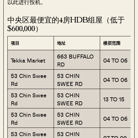
以此进行投机。
中央区最便宜的4房HDB组屋（低于
$600,000）
项目
地址
楼层范围
663 BUFFALO
Tekka Market
04 TO 06
RD
53 Chin Swee
53 CHIN
04 TO 06
Rd
SWEE RD
53 Chin Swee
53 CHIN
13 TO 15
Rd
SWEE RD
53 Chin Swee
53 CHIN
04 TO 06
Rd
SWEE RD
53 Chin Swee
53 CHIN
07 TO 09