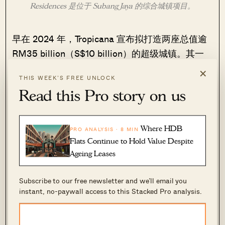
Residences 是位于 Subang Jaya 的综合城镇项目。
早在 2024 年，Tropicana 宣布拟打造两座总值逾
RM35 billion（S$10 billion）的超级城镇。其一
为 Lido Waterfront Boulevard——一项占地 90 英
×
THIS WEEK’S FREE UNLOCK
亩的综合开发与一体化交通枢纽，涵盖服务式住宅
Read this Pro story on us
及零售与酒店配套。
另一项目为位于靠近 Legoland Malaysia 的
Where HDB
PRO ANALYSIS · 8 MIN
Gelang Patah 的 Tropicana Uplands。距
Flats Continue to Hold Value Despite
Singapore 车程约 1 小时，这一占地 244 英亩的
Ageing Leases
混合用途开发涵盖有地住宅与高层住宅，并配置商
Subscribe to our free newsletter and we’ll email you
业组件，周边有 Educity Iskandar 与 Legoland。
instant, no-paywall access to this Stacked Pro analysis.
这些项目旨在把握 Johor Bahru 与 Singapore 之
间跨境往来增长所带来的机遇，随着 Johor Bahru