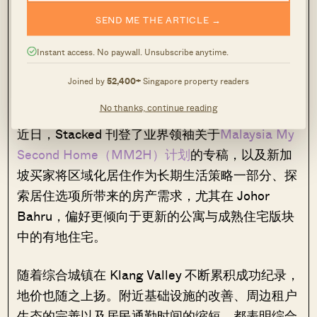
Rapid Transit System（RTS）预计于 2027 年开
SEND ME THE ARTICLE →
始营运，区域活力有望进一步提升。
Instant access. No paywall. Unsubscribe anytime.
MM2H 正在塑造新加坡买家对马来西
Joined by
52,400+
Singapore property readers
亚房产的需求与偏好
No thanks, continue reading
近日，Stacked 刊登了业界领袖关于
Malaysia My
Second Home（MM2H）计划
的专稿，以及新加
坡买家将区域化居住作为长期生活策略一部分、探
索居住选项所带来的房产需求，尤其在 Johor
Bahru，偏好更倾向于更新的公寓与成熟住宅版块
中的有地住宅。
随着综合城镇在 Klang Valley 不断累积成功纪录，
地价也随之上扬。附近基础设施的改善、周边租户
生态的完善以及居民通勤时间的缩短，都表明综合