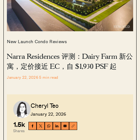
New Launch Condo Reviews
Narra Residences 评测：Dairy Farm 新公
寓，定价接近 EC，自 $1,930 PSF 起
January 22, 2026
5
min read
Cheryl Teo
January 22, 2026
1.5k
Shares