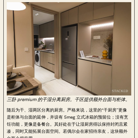
三卧 premium 的干湿分离厨房。干区提供额外台面与柜体。
随后为干、湿两区分离的厨房。严格来说，这里的“干厨房”更像
是柜体与台面的延伸，并设有 Smeg 立式冰箱的预留位；没有烹
饪功能，更像是备餐台。其好处在于让湿厨房得以保持封闭且紧
凑，同时又能拓展台面空间。若偶尔会在家招待亲友，这块额外