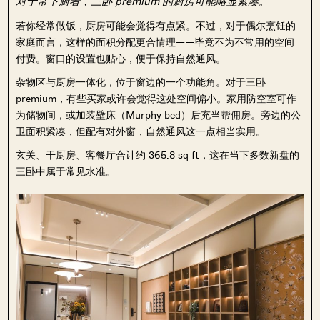
对于常下厨者，三卧 premium 的厨房可能略显紧凑。
若你经常做饭，厨房可能会觉得有点紧。不过，对于偶尔烹饪的
家庭而言，这样的面积分配更合情理——毕竟不为不常用的空间
付费。窗口的设置也贴心，便于保持自然通风。
杂物区与厨房一体化，位于窗边的一个功能角。对于三卧
premium，有些买家或许会觉得这处空间偏小。家用防空室可作
为储物间，或加装壁床（Murphy bed）后充当帮佣房。旁边的公
卫面积紧凑，但配有对外窗，自然通风这一点相当实用。
玄关、干厨房、客餐厅合计约 365.8 sq ft，这在当下多数新盘的
三卧中属于常见水准。