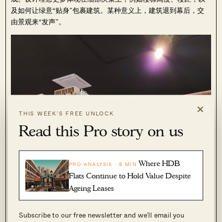
及如何让绿意“贴身”包裹建筑。某种意义上，建筑退到幕后，交
由景观来“发声”。
×
THIS WEEK’S FREE UNLOCK
Read this Pro story on us
Where HDB
PRO ANALYSIS · 8 MIN
Flats Continue to Hold Value Despite
Ageing Leases
Subscribe to our free newsletter and we’ll email you