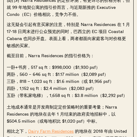
我们对 Narra Residences 的定价评测，有更详尽的价格分析；但
就 99 年地契公寓的指引价而言，与近期新推的 Executive
Condo（EC）价格相比，竞争力不俗。
这无疑会引起有意买家的注意，特别是 Narra Residences 在 1 月
17-18 日周末进行公众预览的同时，巴西立的 EC 项目 Coastal
Cabana 也同步开盘。表面上看，两者都面向家庭客与对价格更
敏感的买家。
截至目前，Narra Residences 的指引价格为：
一卧+书房，517 sq ft：$998,000（$1,930 psf）
两卧，560 – 646 sq ft：$1.17 million（$2,089 psf）
三卧，818 – 1,023 sq ft：$1.6 million（或 $1,956 psf）
四卧，1,152 sq ft：$2.4 million（$2,083 psf）
五卧（带私家电梯），1,658 sq ft：$3.8 million（$2,292 psf）
土地成本通常是开发商制定定价策略时的重要考量；Narra
Residences 的地块在去年 1 月结束的政府卖地招标中，以
$504.5 million（或每地积比 $1,020 psf）中标。
相比之下，
Dairy Farm Residences
的地块在 2018 年由 United