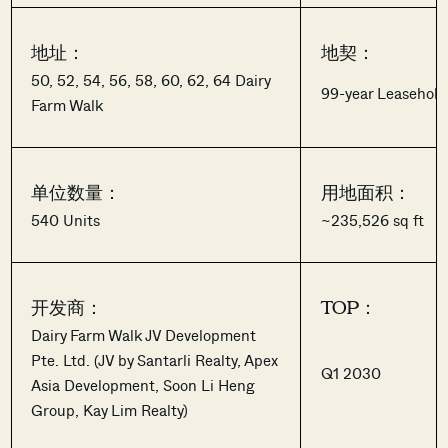
地址：
地契：
50, 52, 54, 56, 58, 60, 62, 64 Dairy
99-year Leasehold
Farm Walk
单位数量：
用地面积：
540 Units
~235,526 sq ft
开发商：
TOP：
Dairy Farm Walk JV Development
Pte. Ltd. (JV by Santarli Realty, Apex
Q1 2030
Asia Development, Soon Li Heng
Group, Kay Lim Realty)