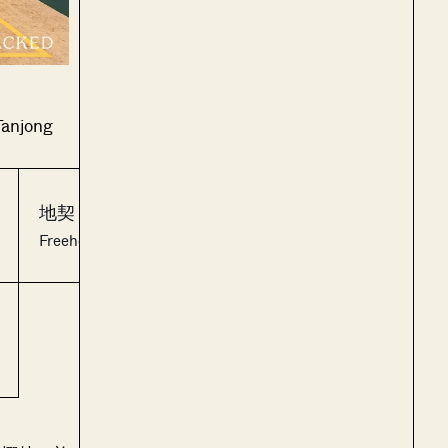
jong
地契：
单位数量：
Freehold
92