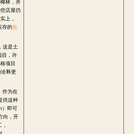
布椰林，并
这些店屋仍
事实上，
上仅存的
有
词，这是土
项目，许
风格项目
 的诠释更
便。作为在
提供这种
0m）即可
两个方向，开
完工，
便利。