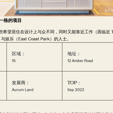
一格的项目
那些希望居住在设计上与众不同，同时又能靠近工作（因临近 Tan
T）与娱乐（East Coast Park）的人士。
区域：
地址：
15
12 Amber Road
发展商：
TOP：
Aurum Land
Sep 2022
Where HDB Flats Continue to Hold
PRO ANALYSIS · 8 MIN
Value Despite Ageing Leases