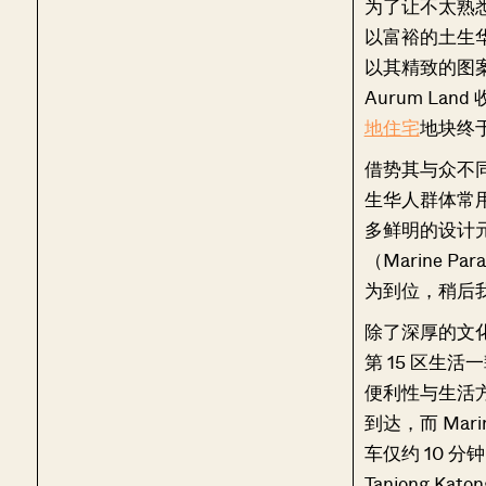
为了让不太熟
以富裕的土生
以其精致的图
Aurum La
地住宅
地块终
借势其与众不同
生华人群体常
多鲜明的设计
（Marine Pa
为到位，稍后
除了深厚的文化
第 15 区生
便利性与生活方式
到达，而 Marina
车仅约 10 分钟。
Tanjong K