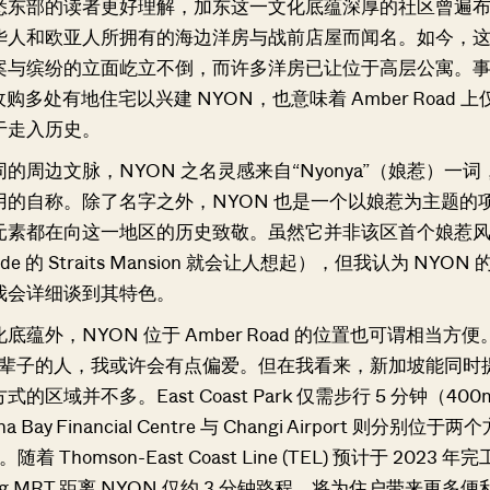
悉东部的读者更好理解，加东这一文化底蕴深厚的社区曾遍
华人和欧亚人所拥有的海边洋房与战前店屋而闻名。如今，
案与缤纷的立面屹立不倒，而许多洋房已让位于高层公寓。
nd 收购多处有地住宅以兴建 NYON，也意味着 Amber Road 
SEND ME THE ARTICLE →
于走入历史。
的周边文脉，NYON 之名灵感来自“Nyonya”（娘惹）一
用的自称。除了名字之外，NYON 也是一个以娘惹为主题的
52,400+
元素都在向这一地区的历史致敬。虽然它并非该区首个娘惹
rade 的 Straits Mansion 就会让人想起），但我认为 NYON
我会详细谈到其特色。
底蕴外，NYON 位于 Amber Road 的位置也可谓相当方
活一辈子的人，我或许会有点偏爱。但在我看来，新加坡能同时
的区域并不多。East Coast Park 仅需步行 5 分钟（40
 Bay Financial Centre 与 Changi Airport 则分别位于
随着 Thomson-East Coast Line (TEL) 预计于 2023 年
atong MRT 距离 NYON 仅约 3 分钟路程，将为住户带来更多