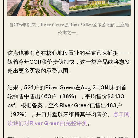
自2025年以来，River Green是River Valley区域落地的三座新
公寓之一。
这点也被有意在核心地段置业的买家迅速捕捉——
随着今年CCR涨价步伐加快，这一类产品或将愈发
超出更多买家的承受范围。
结果，524户的River Green在Aug 2与3周末的首
轮销售中售出460户（88%），平均售价$3,130
psf。根据备案，至今River Green已售出483户
（92%），并自开盘以来维持其平均售价。
点击阅
读我们对River Green的完整评测
。