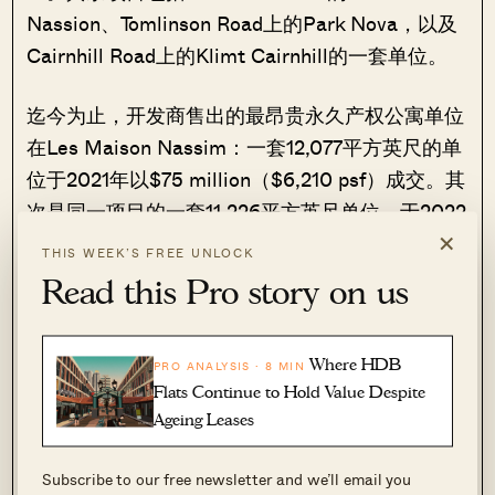
Nassion、Tomlinson Road上的Park Nova，以及
Cairnhill Road上的Klimt Cairnhill的一套单位。
迄今为止，开发商售出的最昂贵永久产权公寓单位
在Les Maison Nassim：一套12,077平方英尺的单
位于2021年以$75 million（$6,210 psf）成交。其
次是同一项目的一套11,226平方英尺单位，于2022
×
年以$68 million（$6,057 psf）成交。
THIS WEEK’S FREE UNLOCK
Read this Pro story on us
总体而言，鉴于新加坡豪华非有地项目的地位，以
及其作为“战利品资产”对超高净值人群的吸引力，
这些新永久产权项目的购买需求多年来基本保持稳
Where HDB
PRO ANALYSIS · 8 MIN
Flats Continue to Hold Value Despite
定。
Ageing Leases
当新的房地产降温措施实施时（例如提高额外买家
Subscribe to our free newsletter and we’ll email you
印花税），市场交易偶尔会被推迟；买家往往短暂