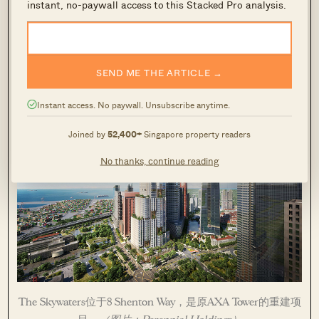
instant, no-paywall access to this Stacked Pro analysis.
离场观望，待新的显赫项目推出后再度入市。不
过，新永久产权豪宅本就稀缺，尤其在地价上升之
下，老旧永久产权项目的集体出售愈发困难。
SEND ME THE ARTICLE →
Instant access. No paywall. Unsubscribe anytime.
Joined by
52,400+
Singapore property readers
No thanks, continue reading
The Skywaters位于8 Shenton Way，是原AXA Tower的重建项