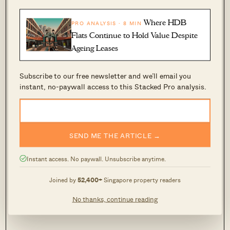
Toa Payoh MRT，Toa Payoh Hub（HDB hub）几
乎可满足你的一切日常所需。The Verve 也临近
Where HDB
PRO ANALYSIS · 8 MIN
CHIJ Primary 与 Secondary；虽然严格说不太算
Flats Continue to Hold Value Despite
可步行，但都在一公里以内。
Ageing Leases
除了对房东有吸引力外，The Verve 偶尔也会吸引
Subscribe to our free newsletter and we’ll email you
instant, no-paywall access to this Stacked Pro analysis.
到家庭买家。面积高达 1,300+ 平方英尺的单位，
成交价可低至 $1.45 million，这使其成为进入
RCR 物业的相对可负担方式。
SEND ME THE ARTICLE →
4. Parc Imperial
Instant access. No paywall. Unsubscribe anytime.
Joined by
52,400+
Singapore property readers
No thanks, continue reading