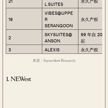
21
永久产权
L SUITES
VIBES@UPPE
19
R
永久产权
SERANGOON
SKYSUITES@
99 年自 200
2
ANSON
起
3
ALEXIS
永久产权
来源：Squarefoot Research
1. NEWest