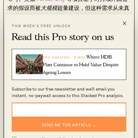
求的假设而被
大规模
超量建设，但这种需求从未真
正兑现。
×
THIS WEEK’S FREE UNLOCK
如今，柔佛的开发商更为谨慎。根据国家房地产信
Read this Pro story on us
息中心（Napic）的数据显示，Johor Bahru 的滞
销房从 2022 年的 16,799 套降至 2024 年的
Where HDB
PRO ANALYSIS · 8 MIN
14,063 套，这一显著的 16 per cent 降幅，表明市
Flats Continue to Hold Value Despite
场吸纳速度更快、开发商自律性更高。与此同时，
Ageing Leases
鉴于 JS-SEZ 的性质，其激励更优先聚焦于吸引真
实的工业与服务业投资。
Subscribe to our free newsletter and we’ll email you
instant, no-paywall access to this Stacked Pro analysis.
这同样不同于此前的 Iskandar 情况——当时重心
无意间转向了公寓短炒者与意欲当房东的群体。过
去二十年里，柔佛的房地产市场已趋成熟，而此次
SEND ME THE ARTICLE →
所瞄准的需求——跨境通勤者与物流企业——也更