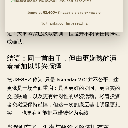
扎根于真实的经济基本面。
Instant access. No paywall. Unsubscribe anytime.
Joined by
52,400+
Singapore property readers
但我们也明白，市场具有不可预测性，参与者很可
No thanks, continue reading
能很快重蹈覆辙；因此我们只是在此加上一句限
定：大家
看似
已汲取教训，但这并不构成任何保证
或确认。
结语：同一首曲子，但由更娴熟的演
奏者加以即兴演绎
把 JS-SEZ 称为“只是 Iskandar 2.0”并不公平。这
更像是一场全面重启：具备更好的协同、更真实的
交通联通，以及更有针对性的经济活动。尽管投资
者
仍然
应保持谨慎，但这一次的底层基础明显更扎
实——也更有可能把承诺转化为实绩。
当然别忘了，汇率与政治风险依旧存在