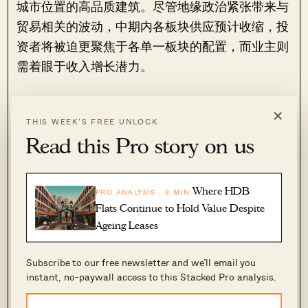
城市位置的高品质建筑。尽管地缘政治紧张带来与
贸易相关的波动，中期内各板块供应预计收缩，投
资者将被迫更聚焦于各单一板块的配置，而业主则
需着眼于收入增长潜力。
在新加坡、东京与韩国等成熟市场，由于较高的建
×
造成本使新建写字楼开发更具挑战，办公供应预计
THIS WEEK’S FREE UNLOCK
Read this Pro story on us
将进一步收缩，而市中心平均空置率仍将维持在低
位。
Where HDB
PRO ANALYSIS · 8 MIN
随着企业从普通的办公楼层转向更适合设立精品总
Flats Continue to Hold Value Despite
部的地点，在如 City Hall 等成熟片区的人流量高
Ageing Leases
的地点，品牌曝光机会随之而来。
Subscribe to our free newsletter and we’ll email you
对于办公室等商业物业而言，空间规划是关键要
instant, no-paywall access to this Stacked Pro analysis.
素。企业在应对不断演变的市场环境与运营需求