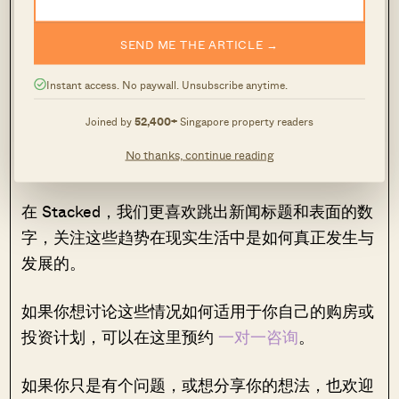
时，在预测办公空间需求方面，对更高的灵活性与
基于情景的规划的需求正在上升，因为更为流动的
SEND ME THE ARTICLE →
业务规划已成为必要。
Instant access. No paywall. Unsubscribe anytime.
随着承租方寻求管理良好且可便捷触达多元配套设
Joined by
52,400+
Singapore property readers
施的建筑，业主需在物业中善用以体验为导向的设
No thanks, continue reading
计与数字化增强，以保持竞争力。
在 Stacked，我们更喜欢跳出新闻标题和表面的数
字，关注这些趋势在现实生活中是如何真正发生与
发展的。
如果你想讨论这些情况如何适用于你自己的购房或
投资计划，可以在这里预约
一对一咨询
。
如果你只是有个问题，或想分享你的想法，也欢迎