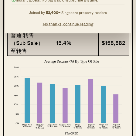
大型 转售
Joined by
52,400+
Singapore property readers
（Sub Sale）
20.0%
$165,911
至转售
No thanks, continue reading
普通 转售
（Sub Sale）
15.4%
$158,882
至转售