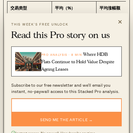
交易类型
平均（%）
平均涨幅额
×
大型 新房至转
24.0%
$256,352
THIS WEEK’S FREE UNLOCK
售
Read this Pro story on us
普通 新房至转
21.7%
$249,020
售
Where HDB
PRO ANALYSIS · 8 MIN
大型 新房至转
Flats Continue to Hold Value Despite
售（Sub
20.9%
$238,874
Ageing Leases
Sale）
普通 新房至转
Subscribe to our free newsletter and we’ll email you
18.6%
$233,195
instant, no-paywall access to this Stacked Pro analysis.
售（Subsale）
大型 转售至转
20.4%
$280,355
售
SEND ME THE ARTICLE →
普通 转售至转
23.7%
$287,054
售
Instant access. No paywall. Unsubscribe anytime.