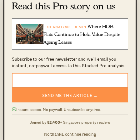
或额外收纳区。厨房本身面积尤其可观，楼上三间
Read this Pro story on us
卧室同样尺度舒适。对于计划进行大幅翻新、并按
个人偏好全面定制空间的买家来说，这里的“骨架”
Where HDB
PRO ANALYSIS · 8 MIN
与布局可塑性在当下已十分难得。
Flats Continue to Hold Value Despite
Ageing Leases
查看此房源
Subscribe to our free newsletter and we’ll email you
instant, no-paywall access to this Stacked Pro analysis.
SEND ME THE ARTICLE →
558 Jurong West Street 42
4
Instant access. No paywall. Unsubscribe anytime.
Joined by
52,400+
Singapore property readers
No thanks, continue reading