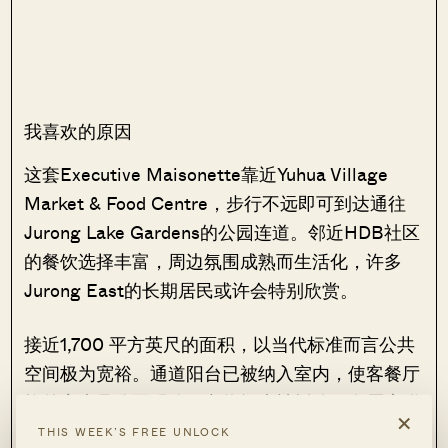
我喜欢的原因
这套Executive Maisonette靠近Yuhua Village
Market & Food Centre，步行不远即可到达通往
Jurong Lake Gardens的公园连道。邻近HDB社区
的餐饮选择丰富，周边氛围成熟而生活化，许多
Jurong East的长期居民或许会特别欣赏。
接近1,700 平方英尺的面积，以当代标准而言公共
空间极为宽裕。通道阳台已被纳入室内，使客餐厅
格外宽大且分区明确。杂物间也被拆除，在厨房附
×
近形成一处灵活的过渡空间，可作为书房、阅读角
THIS WEEK’S FREE UNLOCK