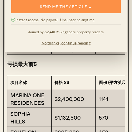
SEND ME THE ARTICLE →
OCEAN PARK
$2,800,000
1302
RIVERGATE
$5,900,000
2077
Instant access. No paywall. Unsubscribe anytime.
THE
Joined by
52,400+
Singapore property readers
$4,880,000
1948
BEAUMONT
No thanks, continue reading
HAIG COURT
$2,988,888
1442
亏损最大前5
项目名称
价格 S$
面积 (平方英尺)
MARINA ONE
$2,400,000
1141
RESIDENCES
SOPHIA
$1,132,500
570
HILLS