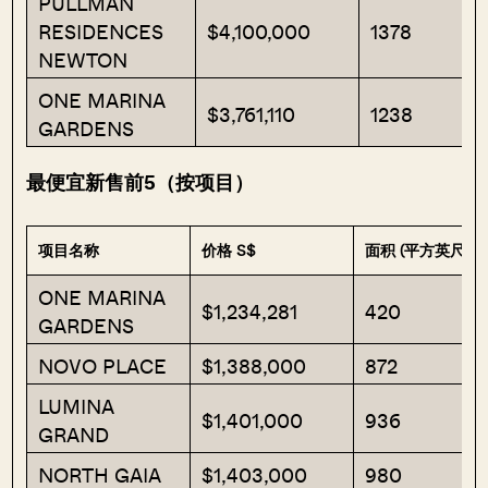
PULLMAN
RESIDENCES
$4,100,000
1378
NEWTON
ONE MARINA
$3,761,110
1238
GARDENS
最便宜新售前5（按项目）
项目名称
价格 S$
面积 (平方英尺)
ONE MARINA
$1,234,281
420
GARDENS
NOVO PLACE
$1,388,000
872
LUMINA
$1,401,000
936
GRAND
NORTH GAIA
$1,403,000
980