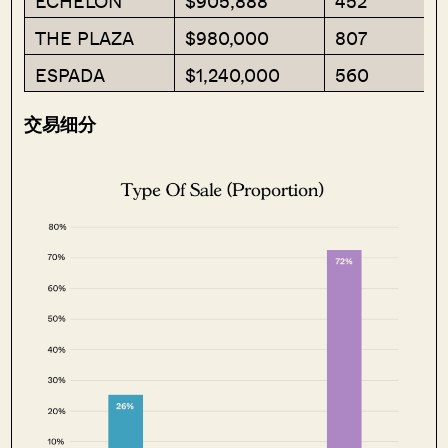
ECHELON
$905,888
452
THE PLAZA
$980,000
807
ESPADA
$1,240,000
560
交易细分