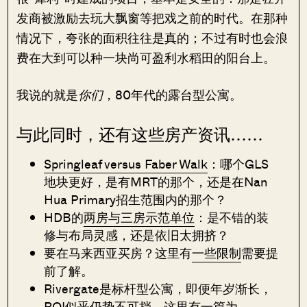
发商被激励去玩大飘窗等把戏之前的时代。在那种
情况下，夸张的面积往往是真的；不过有时也会浪
费在大到可以种一块尚可盈利水稻田的阳台上。
我说的就是
你们
，80年代的露台型公寓。
与此同时，还有这些房产资讯……
Springleaf versus Faber Walk
：哪个GLS
地块更好，是有MRT的那个，还是在Nan
Hua Primary招生范围内的那个？
HDB的
两房与三房示范单位
：是不错的装
修与布局灵感，还是依旧太拥挤？
要在马来西亚买房？这里有
一些限制
需要提
前了解。
Rivergate是标杆型公寓，即便年岁渐长，
ROI似乎仍势不可挡。这里有一篇为