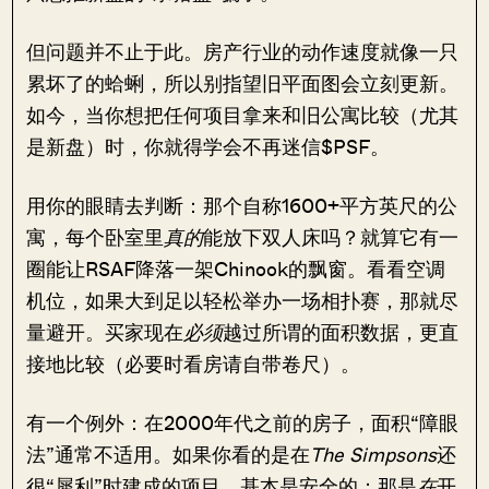
但问题并不止于此。房产行业的动作速度就像一只
累坏了的蛤蜊，所以别指望旧平面图会立刻更新。
如今，当你想把任何项目拿来和旧公寓比较（尤其
是新盘）时，你就得学会不再迷信$PSF。
用你的眼睛去判断：那个自称1600+平方英尺的公
寓，每个卧室里
真的
能放下双人床吗？就算它有一
圈能让RSAF降落一架Chinook的飘窗。看看空调
机位，如果大到足以轻松举办一场相扑赛，那就尽
量避开。买家现在
必须
越过所谓的面积数据，更直
接地比较（必要时看房请自带卷尺）。
有一个例外：在2000年代之前的房子，面积“障眼
法”通常不适用。如果你看的是在
The Simpsons
还
很“犀利”时建成的项目，基本是安全的：那是
在
开