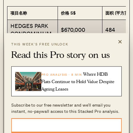
项目名称
价格 S$
面积 (平方英尺
HEDGES PARK
$670,000
484
CONDOMINIUM
×
SEASTRAND
$765,000
592
THIS WEEK’S FREE UNLOCK
Read this Pro story on us
THE TAPESTRY
$825,000
474
COCO PALMS
$850,000
463
Where HDB
PRO ANALYSIS · 8 MIN
ECHELON
$905,888
452
Flats Continue to Hold Value Despite
Ageing Leases
获利最大前5
Subscribe to our free newsletter and we’ll email you
项目名称
价格 S$
面积 (平方英尺)
instant, no-paywall access to this Stacked Pro analysis.
THOMSON
$3,218,000
1625
800