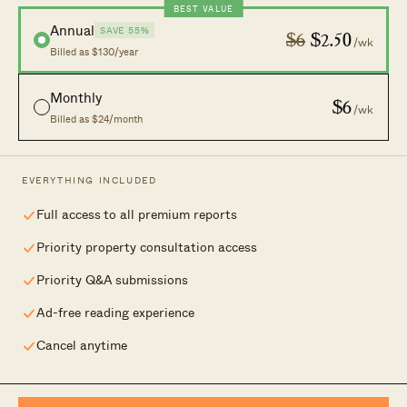
BEST VALUE
精选房产
住宅导览
Annual
SAVE 55%
$6
$2.50
/wk
Billed as $130/year
发现
Monthly
$6
/wk
新楼盘
招聘信息
Billed as $24/month
公寓目录
广告合作
与我们合作
联系我们
EVERYTHING INCLUDED
Full access to all premium reports
Priority property consultation access
以独立视角解读新加坡房地产。
Priority Q&A submissions
Ad-free reading experience
Cancel anytime
© 2026 Stacked Homes. 隶属于
Form & Matter Group
.
隐私政策
|
免责声明
| 2 Alexandra Road #07-06, Singapore 159919