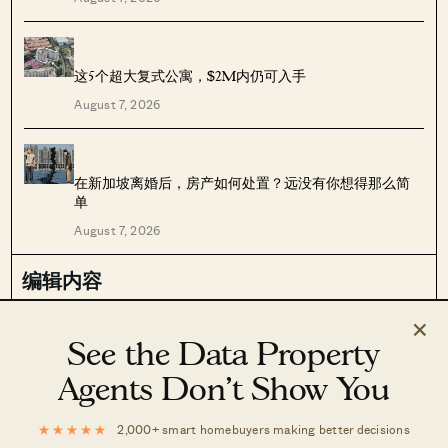
这5个超大复式公寓，$2M内仍可入手
August 7, 2026
在新加坡离婚后，房产如何处置？远没有你想得那么简
单
August 7, 2026
编辑内容
×
Stacked Pro
市场动态
See the Data Property
最新文章
案例分析
Agents Don’t Show You
评测
资讯
投资
建议
★★★★★
2,000+ smart homebuyers making better decisions
分析
屋主故事